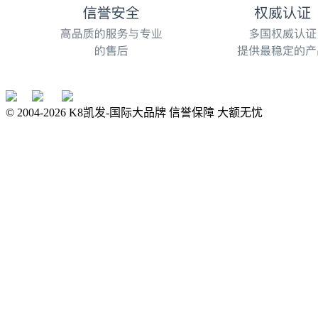
© 2004-
2026
K8凯发-国际大品牌 信誉保障 大额无忧