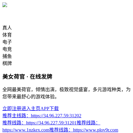
真人
体育
电子
电竞
捕鱼
棋牌
美女荷官 · 在线发牌
全网最美荷官，倾情出演，极致视觉盛宴，多元游戏种类，为
您带来最舒心的游戏体验。
立即注册
进入主页
APP下载
推荐主线路：
https://34.96.227.59:31202
推荐线路：
https://34.96.227.59:31201
推荐线路：
https://www.1nzkex.com
推荐线路：
https://www.plov9r.com