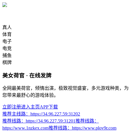
真人
体育
电子
电竞
捕鱼
棋牌
美女荷官 · 在线发牌
全网最美荷官，倾情出演，极致视觉盛宴，多元游戏种类，为
您带来最舒心的游戏体验。
立即注册
进入主页
APP下载
推荐主线路：
https://34.96.227.59:31202
推荐线路：
https://34.96.227.59:31201
推荐线路：
https://www.1nzkex.com
推荐线路：
https://www.plov9r.com