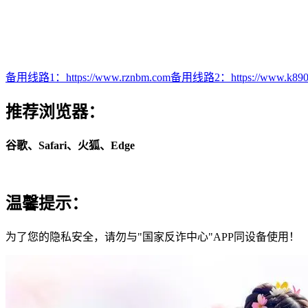
备用线路
1
：
https://www.rznbm.com
备用线路
2
：
https://www.k89
推荐浏览器：
谷歌、Safari、火狐、Edge
温馨提示：
为了您的隐私安全，请勿与"国家反诈中心"APP同设备使用！