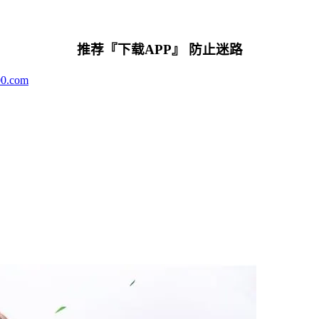
推荐『下载APP』 防止迷路
00.com