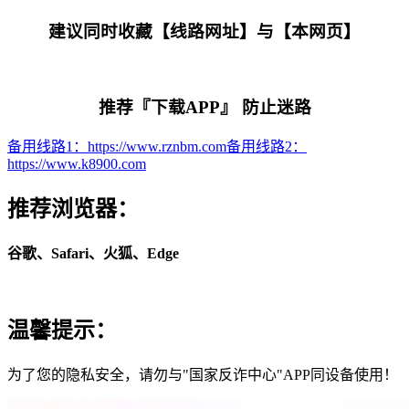
建议同时收藏【线路网址】与【本网页】
推荐『下载APP』 防止迷路
备用线路
1
：
https://www.rznbm.com
备用线路
2
：
https://www.k8900.com
推荐浏览器：
谷歌、Safari、火狐、Edge
温馨提示：
为了您的隐私安全，请勿与"国家反诈中心"APP同设备使用！