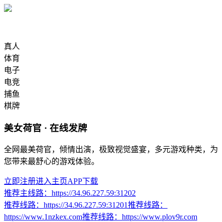
真人
体育
电子
电竞
捕鱼
棋牌
美女荷官 · 在线发牌
全网最美荷官，倾情出演，极致视觉盛宴，多元游戏种类，为
您带来最舒心的游戏体验。
立即注册
进入主页
APP下载
推荐主线路：
https://34.96.227.59:31202
推荐线路：
https://34.96.227.59:31201
推荐线路：
https://www.1nzkex.com
推荐线路：
https://www.plov9r.com