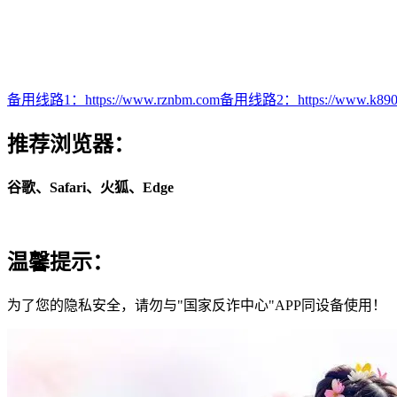
备用线路
1
：
https://www.rznbm.com
备用线路
2
：
https://www.k89
推荐浏览器：
谷歌、Safari、火狐、Edge
温馨提示：
为了您的隐私安全，请勿与"国家反诈中心"APP同设备使用！