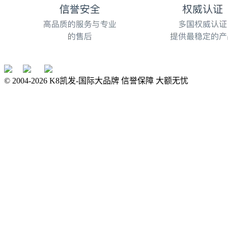
© 2004-
2026
K8凯发-国际大品牌 信誉保障 大额无忧