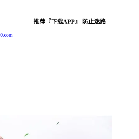
推荐『下载APP』 防止迷路
00.com