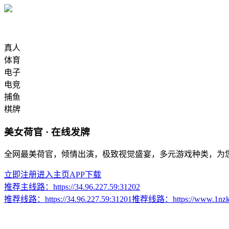
真人
体育
电子
电竞
捕鱼
棋牌
美女荷官 · 在线发牌
全网最美荷官，倾情出演，极致视觉盛宴，多元游戏种类，为
立即注册
进入主页
APP下载
推荐主线路：
https://34.96.227.59:31202
推荐线路：
https://34.96.227.59:31201
推荐线路：
https://www.1nz