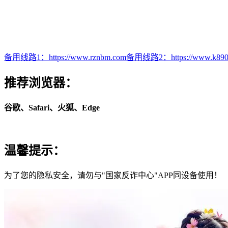
备用线路
1
：
https://www.rznbm.com
备用线路
2
：
https://www.k89
推荐浏览器：
谷歌、Safari、火狐、Edge
温馨提示：
为了您的隐私安全，请勿与"国家反诈中心"APP同设备使用！