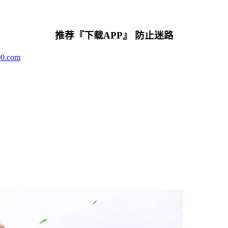
推荐『下载APP』 防止迷路
00.com