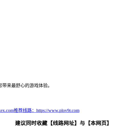
您带来最舒心的游戏体验。
kex.com
推荐线路：
https://www.plov9r.com
建议同时收藏【线路网址】与【本网页】